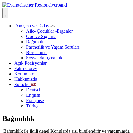
Skip
to
Evangelischer
content
Regionalverband
Menu
Danışma ve Tedavi
Aile- Çocuklar -Ergenler
Göç ve Sığınma
Bağımlılık
Partnerlik ve Yaşam Soruları
Borçlanma
Sosyal danışmanlık
Açık Pozisyonlar
Fahri Görev
Konumlar
Hakkımızda
Sprache
Deutsch
English
Française
Türkçe
Bağımlılık
Bağımlılık ile ilgili genel Konularda sizi bilgilendirir ve yardımlarda