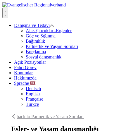
Skip
to
Evangelischer
content
Regionalverband
Menu
Danışma ve Tedavi
Aile- Çocuklar -Ergenler
Göç ve Sığınma
Bağımlılık
Partnerlik ve Yaşam Soruları
Borçlanma
Sosyal danışmanlık
Açık Pozisyonlar
Fahri Görev
Konumlar
Hakkımızda
Sprache
Deutsch
English
Française
Türkçe
back to Partnerlik ve Yaşam Soruları
Eşler- ve Yaşam danışmanlığı