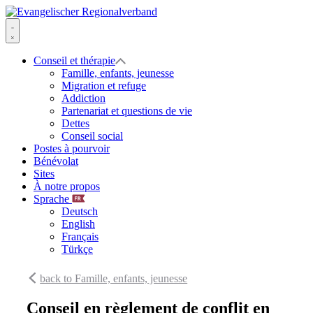
Skip
to
Evangelischer
content
Regionalverband
Menu
Conseil et thérapie
Famille, enfants, jeunesse
Migration et refuge
Addiction
Partenariat et questions de vie
Dettes
Conseil social
Postes à pourvoir
Bénévolat
Sites
À notre propos
Sprache
Deutsch
English
Français
Türkçe
back to Famille, enfants, jeunesse
Conseil en règlement de conflit en