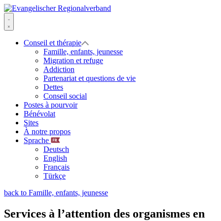
Skip
to
Evangelischer
content
Regionalverband
Menu
Conseil et thérapie
Famille, enfants, jeunesse
Migration et refuge
Addiction
Partenariat et questions de vie
Dettes
Conseil social
Postes à pourvoir
Bénévolat
Sites
À notre propos
Sprache
Deutsch
English
Français
Türkçe
back to Famille, enfants, jeunesse
Services à l’attention des organismes en